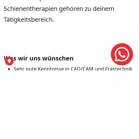
Schienentherapien gehören zu deinem
Tätigkeitsbereich.
Schreib
uns per
Was wir uns wünschen
WhatsAp
Sehr gute Kenntnisse in CAD/CAM und Frästechnik
Erfahrung in keramischen Arbeiten
Routine in Kunststoffreparaturen,
Unterfütterungen und Schienenherstellung
Sorgfältige, eigenständige Arbeitsweise
Freude an Präzision und hochwertiger Zahntechnik
Was wir bieten
Modernes Eigenlabor innerhalb einer